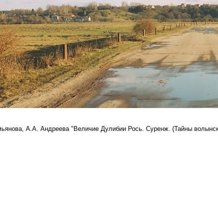
мьянова, А.А. Андреева "Величие Дулибии Рось. Суренж. (Тайны волынско