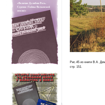
«Величие Дулибии Рось.
Суренж (Тайны Волынской
земли)»
Рис.45 из книги В.А. Де
стр. 151.