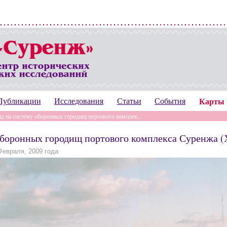
Публикации
Исследования
Статьи
События
Карты
д на систему оборонных городищ портового комплек...
оборонных городищ портового комплекса Суренжа 
Февраля, 2009 года