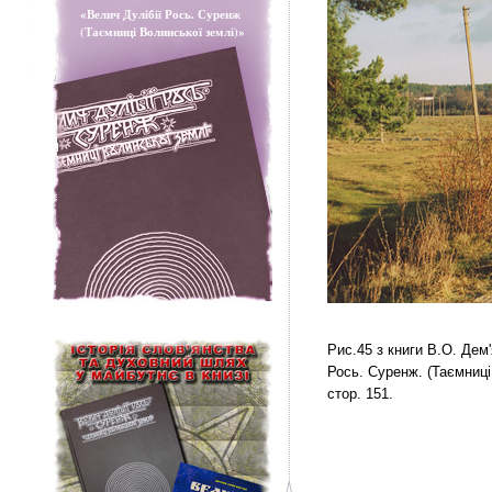
«Велич Дулібії Рось. Суренж
(Таємниці Волинської землі)»
Рис.45 з книги В.О. Дем
Рось. Суренж. (Таємниці 
стор. 151.