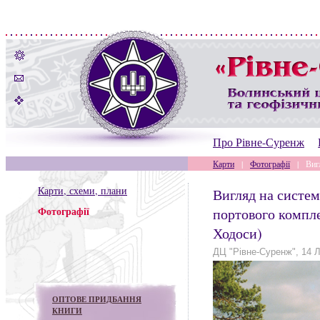
Про Рівне-Суренж
Карти
|
Фотографії
|
Виг
Карти, схеми, плани
Вигляд на систе
Фотографії
портового компл
Ходоси)
ДЦ "Рівне-Суренж", 14 Л
ОПТОВЕ ПРИДБАННЯ
КНИГИ