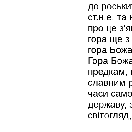
до роськи
ст.н.е. та
про це з'я
гора ще з
гора Божа
Гора Божа
предкам,
славним р
часи само
державу, 
світогляд