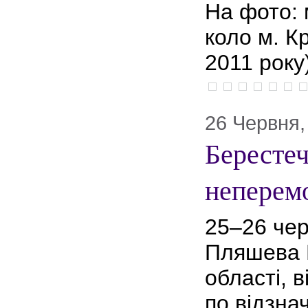
На фото: 
коло м. К
2011 року)
26 Червня,
Берестеч
неперем
25–26 чер
Пляшева Р
області, 
по відзна