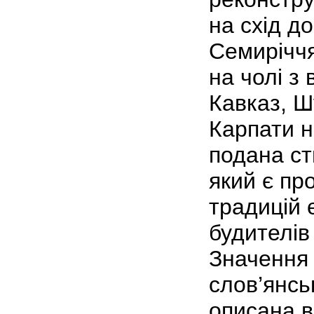
на схід до
Семиріччя
на чолі з
Кавказ, Ш
Карпати н
подана ст
який є п
традицій 
будителів
Значення 
слов’янсь
описана в