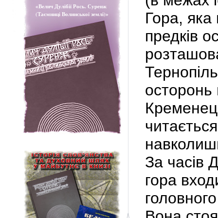
(в межах 
«Велич Дулібії Рось. Суренж
Гора, яка 
(Таємниці Волинської землі)»
предків о
розташов
Тернопіль
осторонь 
Кременець
читається
навколишн
За часів Ду
гора вход
головного
Вона стоя