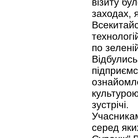
візиту бу
заходах, 
Всекитайс
технологі
по зелені
Відбулись
підприємс
ознайомле
культурою
зустрічі.
Учасникам
серед яки