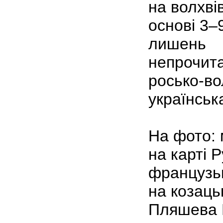
на волхві
основі 3–
лишень
непрочита
росько-во
українська
На фото: 
на карті Р
французьк
на козаць
Пляшева Р