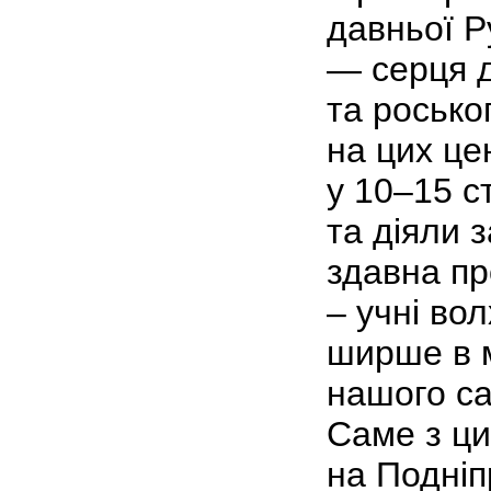
давньої Ру
— серця д
та росько
на цих ц
у 10–15 с
та діяли 
здавна пр
– учні вол
ширше в м
нашого са
Саме з ци
на Подніп