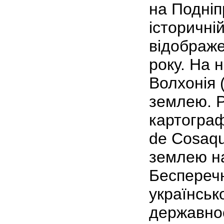
на Подніпр
історичній
відображе
року. На н
Волхонія 
землею. Р
картограф
de Cosaqu
землею на
Бесперечн
українськ
державнос