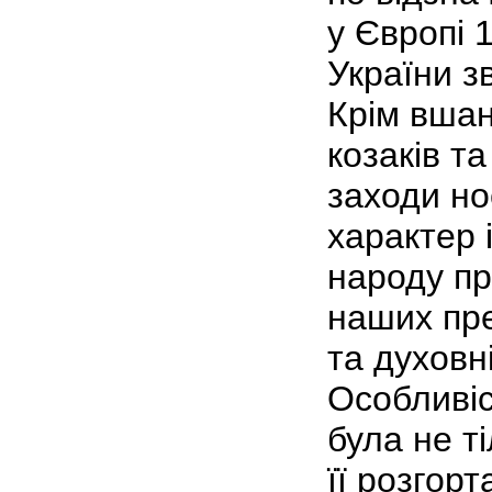
у Європі 1
України з
Крім вшан
козаків т
заходи но
характер 
народу пр
наших пр
та духовн
Особливіс
була не ті
її розгор