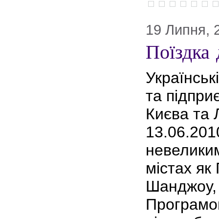
19 Липня, 
Поїздка
Українськ
та підприє
Києва та 
13.06.201
невеликим
містах як
Шанджоу,
Програм