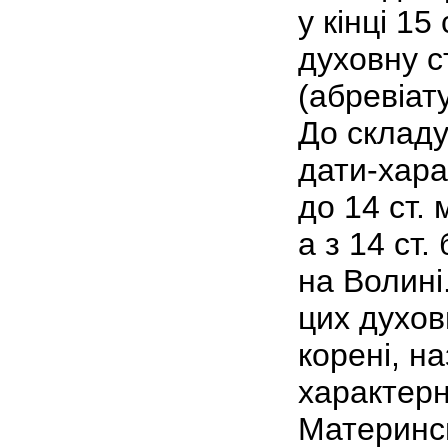
у кінці 15
духовну с
(абревіат
До складу
дати-харак
до 14 ст.
а з 14 ст.
на Волині.
цих духов
корені, н
характер
Материнсь