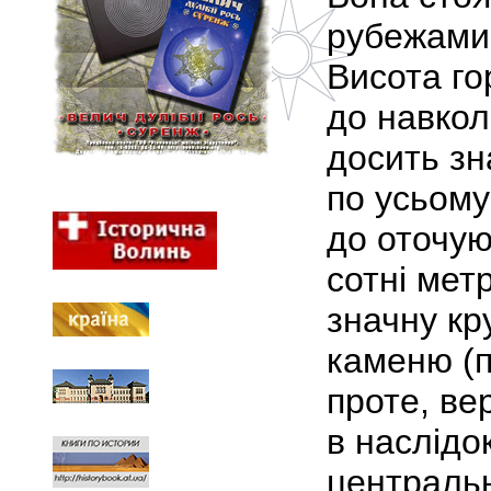
рубежами 
Висота го
до навкол
досить зн
по усьому
до оточую
сотні мет
значну кр
каменю (п
проте, ве
в наслідок
центральн