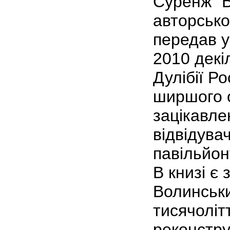
Суренж" В
авторсько
передав у
2010 декі
Дулібії Р
ширшого 
зацікавле
відвідува
павільйон
В книзі є 
Волинськ
тисячолітт
реконстру