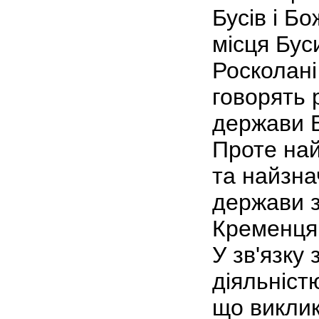
Бусів і Бо
місця Буси
Росколані
говорять 
держави Бу
Проте на
та найзна
держави з
Кременця
У зв'язку
діяльніст
що виклик