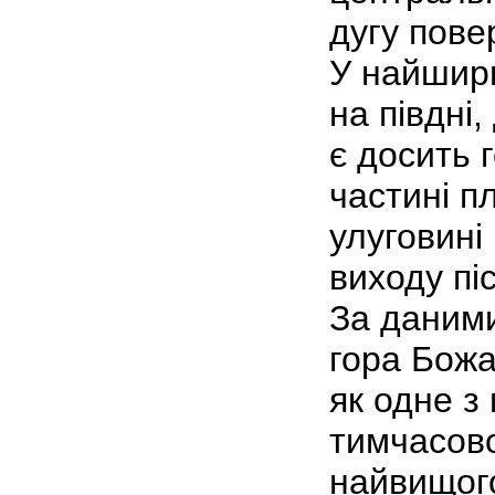
дугу пове
У найшир
на півдні,
є досить 
частині п
улуговині
виходу пі
За даним
гора Божа
як одне з 
тимчасово
найвищого