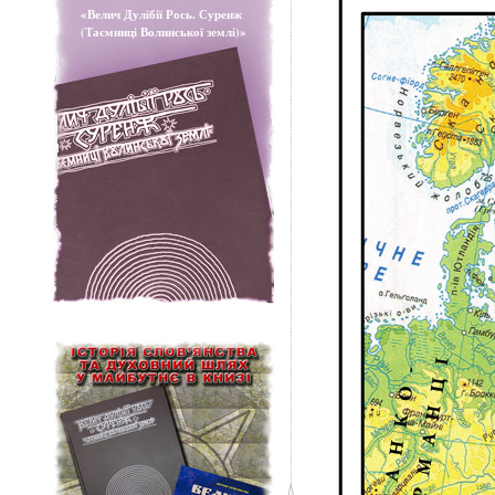
«Велич Дулібії Рось. Суренж
(Таємниці Волинської землі)»