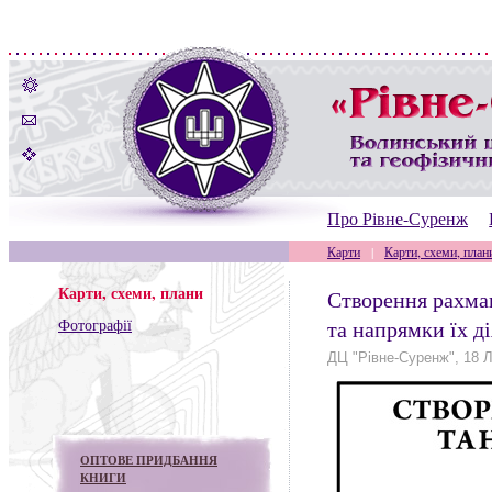
Про Рівне-Суренж
Карти
|
Карти, схеми, план
Карти, схеми, плани
Створення рахман
Фотографії
та напрямки їх дія
ДЦ "Рівне-Суренж", 18 
ОПТОВЕ ПРИДБАННЯ
КНИГИ