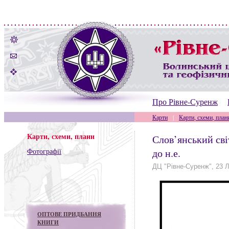
Про Рівне-Суренж
Карти
|
Карти, схеми, план
Карти, схеми, плани
Слов’янський світ
Фотографії
до н.е.
ДЦ "Рівне-Суренж", 23 
ОПТОВЕ ПРИДБАННЯ
КНИГИ