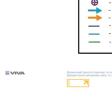
Волинський Центр історичних та г
Використання матеріалів сайту, їх