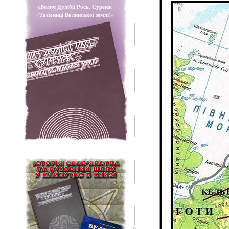
«Велич Дулібії Рось. Суренж
(Таємниці Волинської землі)»