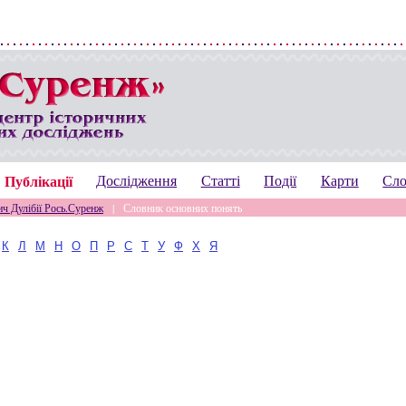
Публікації
Дослідження
Статті
Події
Карти
Сл
ч Дулібії Рось.Суренж
|
Словник основних понять
К
Л
М
Н
О
П
Р
С
Т
У
Ф
Х
Я