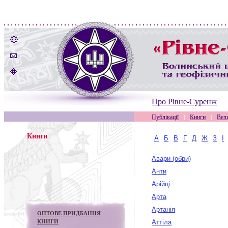
Про Рівне-Суренж
Публікації
|
Книги
|
Вели
Книги
А
Б
В
Г
Д
Ж
З
І
Авари (обри)
Анти
Арійці
Арта
Артанія
ОПТОВЕ ПРИДБАННЯ
КНИГИ
Аттіла