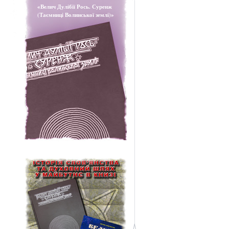
«Велич Дулібії Рось. Суренж
(Таємниці Волинської землі)»