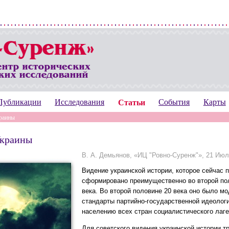
Публикации
Исследования
Статьи
События
Карты
раины
Украины
В. А. Демьянов, «ИЦ "Ровно-Суренж"», 21 Июл
Видение украинской истории, которое сейчас 
сформировано преимущественно во второй пол
века. Во второй половине 20 века оно было м
стандарты партийно-государственной идеолог
населению всех стран социалистического лаге
Для советского видения украинской истории т