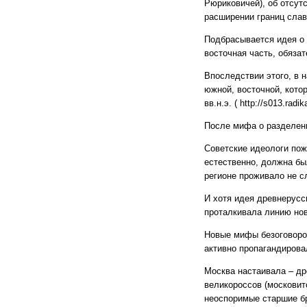
Рюриковичей), об отсут
расширении границ слав
Подбрасывается идея о р
восточная часть, обяза
Впоследствии этого, в 
южной, восточной, кото
вв.н.э. ( http://s013.radi
После мифа о разделен
Советские идеологи пож
естественно, должна был
регионе проживало не сла
И хотя идея древнерусс
проталкивала линию новой
Новые мифы безоговороч
активно пропагандировал
Москва настаивала – др
великороссов (московито
неоспоримые старшие бр