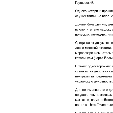
Грушевский.
Однако историки прошло
осуществили, не вполне
Другим большим упущени
исключительно на докум
польских, немецких, лит
Среди таких документов
лож с местной окатолич
мировоззрением, стреми
католицизм (карта Волыни-
В таких односторонних
ссылкам на действия са
центрами за пределами 
украинскую духовность,
Для понимания этого дос
создавались по заказам
магнатов, на устройств
вв.н.е.» - http://rivne-su