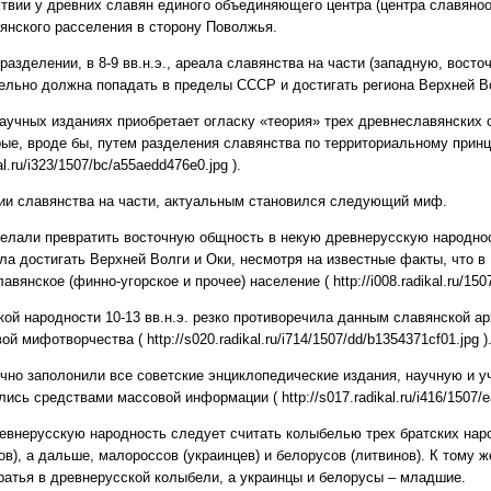
ствии у древних славян единого объединяющего центра (центра славяноо
янского расселения в сторону Поволжья.
азделении, в 8-9 вв.н.э., ареала славянства на части (западную, восто
тельно должна попадать в пределы СССР и достигать региона Верхней В
научных изданиях приобретает огласку «теория» трех древнеславянских 
рые, вроде бы, путем разделения славянства по территориальному принци
kal.ru/i323/1507/bc/a55aedd476e0.jpg ).
ии славянства на части, актуальным становился следующий миф.
елали превратить восточную общность в некую древнерусскую народнос
а достигать Верхней Волги и Оки, несмотря на известные факты, что в 1
вянское (финно-угорское и прочее) население ( http://i008.radikal.ru/1507
кой народности 10-13 вв.н.э. резко противоречила данным славянской ар
 мифотворчества ( http://s020.radikal.ru/i714/1507/dd/b1354371cf01.jpg )
но заполонили все советские энциклопедические издания, научную и у
ись средствами массовой информации ( http://s017.radikal.ru/i416/1507/e
евнерусскую народность следует считать колыбелью трех братских наро
в), а дальше, малороссов (украинцев) и белорусов (литвинов). К тому ж
атья в древнерусской колыбели, а украинцы и белорусы – младшие.