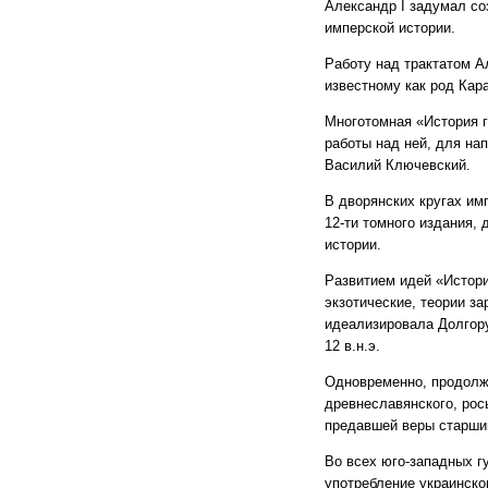
Александр І задумал со
имперской истории.
Работу над трактатом А
известному как род Кар
Многотомная «История г
работы над ней, для на
Василий Ключевский.
В дворянских кругах им
12-ти томного издания,
истории.
Развитием идей «Истори
экзотические, теории з
идеализировала Долгору
12 в.н.э.
Одновременно, продолжа
древнеславянского, рос
предавшей веры старши
Во всех юго-западных г
употребление украинског