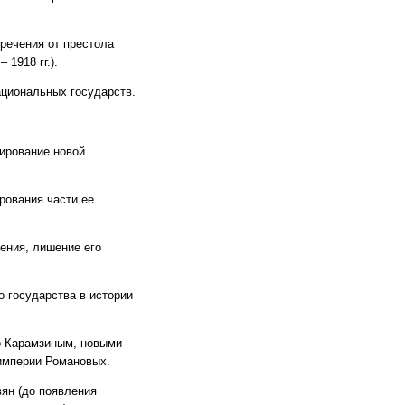
речения от престола
1918 гг.).
ациональных государств.
мирование новой
рования части ее
ения, лишение его
о государства в истории
о Карамзиным, новыми
 империи Романовых.
вян (до появления