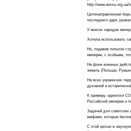
http://www.anvsu.org.ua/in
Целенаправленная борь
последнего царя, развал
У многих народов импер
Хотела использовать та
Но, подавив попытки ст
империи, с особыми, тот
На фоне военных действ
земель (Польша, Румыни
На всех украинских тер
духовной и историческо
К примеру, идеологи СС
Российской империи и п
Задачей для советских 
мифами, которые беспов
С этой целью в научную