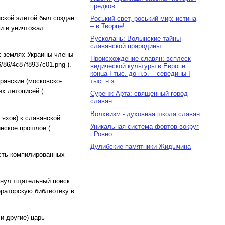
предков
нской элитой был создан
Роський свет, роський мир: истина
– в Творце!
ии и уничтожал
Русколань: Волынские тайны
славянской прародины
х землях Украины члены
Происхождение славян: всплеск
/86/4c87f8937c01.png ).
ведической культуры в Европе
конца I тыс. до н.э. – середины I
рянские (московско-
тыс. н.э.
х летописей (
Суренж-Арта: священный город
славян
Волхвизм - духовная школа славян
яхов) к славянской
Уникальная система фортов вокруг
инское прошлое (
г.Ровно
Дулибские памятники Жидычина
асть компилированных
рнул тщательный поиск
ераторскую библиотеку в
и другие) царь