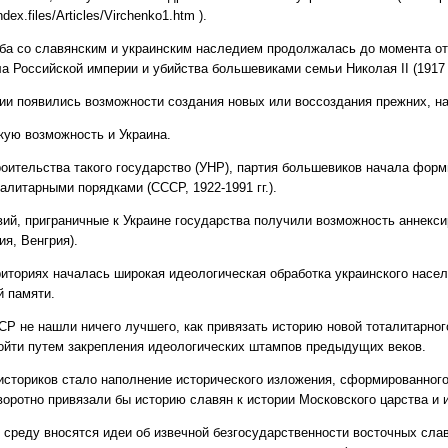
dex.files/Articles/Virchenko1.htm ).
ба со славянским и украинским наследием продолжалась до момента от
а Российской империи и убийства большевиками семьи Николая II (1917 – 
ии появились возможности создания новых или воссоздания прежних, н
кую возможность и Украина.
роительства такого государство (УНР), партия большевиков начала фор
алитарными порядками (СССР, 1922-1991 гг.).
ий, приграничные к Украине государства получили возможность аннекси
я, Венгрия).
риториях началась широкая идеологическая обработка украинского насел
й памяти.
СР не нашли ничего лучшего, как привязать историю новой тоталитарног
ойти путем закрепления идеологических штампов предыдущих веков.
историков стало наполнение исторического изложения, сформированног
оротно привязали бы историю славян к истории Московского царства и
 среду вносятся идеи об извечной безгосударственности восточных сла