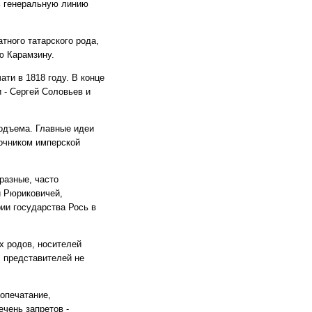
ь генеральную линию
тного татарского рода,
ю Карамзину.
ти в 1818 году. В конце
 - Сергей Соловьев и
подъема. Главные идеи
точником имперской
разные, часто
и Рюриковичей,
ии государства Рось в
х родов, носителей
, представителей не
гопечатание,
ечень запретов -