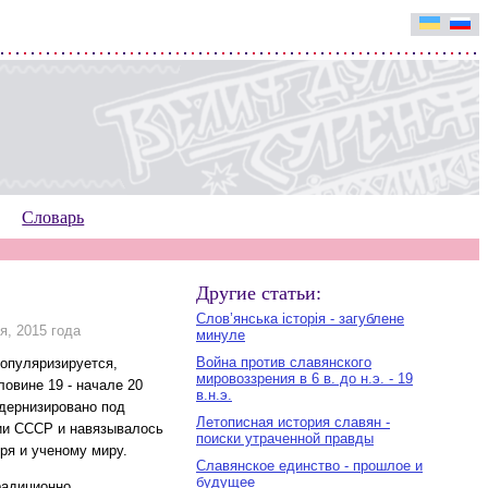
Словарь
Другие статьи:
Слов’янська історія - загублене
я, 2015 года
минуле
Война против славянского
популяризируется,
мировоззрения в 6 в. до н.э. - 19
овине 19 - начале 20
в.н.э.
одернизировано под
Летописная история славян -
ии СССР и навязывалось
поиски утраченной правды
ря и ученому миру.
Славянское единство - прошлое и
будущее
радиционно