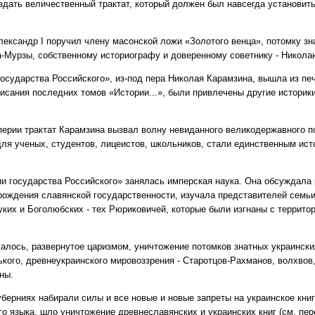
здать величественный трактат, который должен был навсегда установит
лександр І поручил члену масонской ложи «Золотого венца», потомку зна
а-Мурзы, собственному историографу и доверенному советнику - Никола
осударства Российского», из-под пера Николая Карамзина, вышла из печа
писания последних томов «Истории...», были привлечены другие историки
перии трактат Карамзина вызвал волну невиданного великодержавного 
 для ученых, студентов, лицеистов, школьников, стали единственным ис
и государства Российского» занялась имперская наука. Она обсуждала 
арождения славянской государственности, изучала представителей семь
ких и Боголюбских - тех Рюриковичей, которые были изгнаны с территор
лось, развернутое царизмом, уничтожение потомков знатных украински
ького, древнеукраинского мировоззрения - Старотцов-Рахманов, волхвов
ны.
уберниях набирали силы и все новые и новые запреты на украинское кни
о языка, шло уничтожение древнеславянских и украинских книг (см. пер