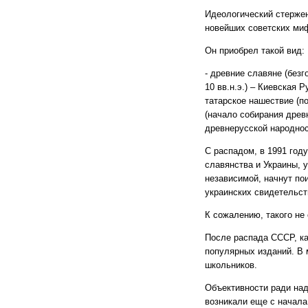
Идеологический стержен
новейших советских миф
Он приобрел такой вид:
- древние славяне (безг
10 вв.н.э.) – Киевская 
татарское нашествие (по
(начало собирания древ
древнерусской народност
С распадом, в 1991 год
славянства и Украины, 
независимой, начнут по
украинских свидетельст
К сожалению, такого не
После распада СССР, ка
популярных изданий. В
школьников.
Объективности ради над
возникали еще с начала