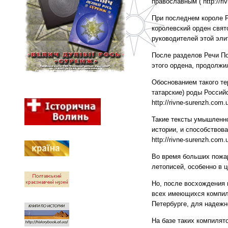
православным ( http://riv
При последнем короле Р
королевский орден свят
руководителей этой эли
После разделов Речи По
этого ордена, продолжил
Обоснованием такого те
татарские) роды Россий
http://rivne-surenzh.com.u
Такие тексты умышленно
истории, и способствов
http://rivne-surenzh.com.u
Во время больших пожар
летописей, особенно в 
Но, после восхождения 
всех имеющихся компиля
Петербурге, для надежн
На базе таких компилят