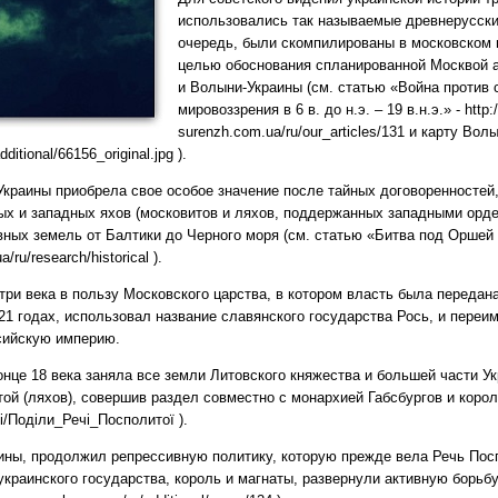
использовались так называемые древнерусские
очередь, были скомпилированы в московском ц
целью обоснования спланированной Москвой а
и Волыни-Украины (см. статью «Война против 
мировоззрения в 6 в. до н.э. – 19 в.н.э.» - http:/
surenzh.com.ua/ru/our_articles/131 и карту Волын
itional/66156_original.jpg ).
Украины приобрела свое особое значение после тайных договоренностей,
х и западных яхов (московитов и ляхов, поддержанных западными орде
ных земель от Балтики до Черного моря (см. статью «Битва под Оршей 1
a/ru/research/historical ).
три века в пользу Московского царства, в котором власть была передан
721 годах, использовал название славянского государства Рось, и пере
сийскую империю.
нце 18 века заняла все земли Литовского княжества и большей части У
ой (ляхов), совершив раздел совместно с монархией Габсбургов и коро
iki/Поділи_Речі_Посполитої ).
ины, продолжил репрессивную политику, которую прежде вела Речь Пос
украинского государства, король и магнаты, развернули активную борьб