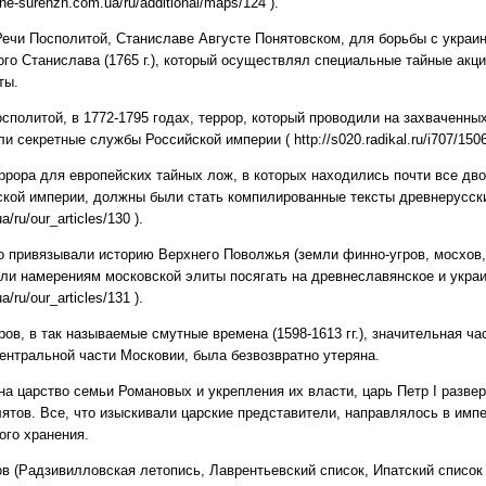
ne-surenzh.com.ua/ru/additional/maps/124 ).
ечи Посполитой, Станиславе Августе Понятовском, для борьбы с украи
ого Станислава (1765 г.), который осуществлял специальные тайные акц
ты.
сполитой, в 1772-1795 годах, террор, который проводили на захваченны
и секретные службы Российской империи ( http://s020.radikal.ru/i707/1506
ррора для европейских тайных лож, в которых находились почти все дво
ской империи, должны были стать компилированные тексты древнерусски
a/ru/our_articles/130 ).
 привязывали историю Верхнего Поволжья (земли финно-угров, мосхов, 
али намерениям московской элиты посягать на древнеславянское и укра
a/ru/our_articles/131 ).
ов, в так называемые смутные времена (1598-1613 гг.), значительная ч
центральной части Московии, была безвозвратно утеряна.
на царство семьи Романовых и укрепления их власти, царь Петр І разве
тов. Все, что изыскивали царские представители, направлялось в имп
ого хранения.
ов (Радзивилловская летопись, Лаврентьевский список, Ипатский список 