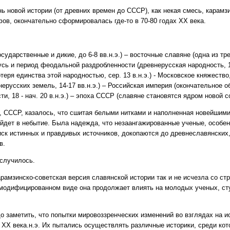
ь новой истории (от древних времен до СССР), как некая смесь, карамз
ов, окончательно сформировалась где-то в 70-80 годах ХХ века.
осударственные и дикие, до 6-8 вв.н.э.) – восточные славяне (одна из тр
Русь и период феодальной раздробленности (древнерусская народность, 10
теря единства этой народностью, сер. 13 в.н.э.) - Московское княжество
нерусских земель, 14-17 вв.н.э.) – Российская империя (окончательное 
и, 18 - нач. 20 в.н.э.) – эпоха СССР (славяне становятся ядром новой с
у, СССР, казалось, что сшитая белыми нитками и наполненная новейшим
уйдет в небытие. Была надежда, что незаангажированные ученые, особен
иск истинных и правдивых источников, докопаются до древнеславянских,
в.
 случилось.
рамзинско-советская версия славянской истории так и не исчезла со ст
 модифицированном виде она продолжает влиять на молодых ученых, ст
о заметить, что попытки мировоззренческих изменений во взглядах на 
 ХХ века.н.э. Их пытались осуществлять различные историки, среди ко