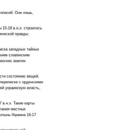
тописей. Они лишь,
15-18 в.н.э. строилось
рической правды:
писка западных тайных
евним славянским
аинских землях
сти состоянию вещей,
 переписке с орденскими
ей украинскую власть,
 в.н.э. Такие карты
елания местных
олынь-Украина 16-17