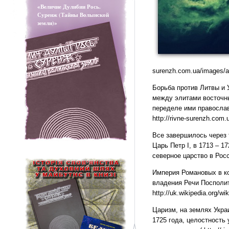
«Величие Дулибии Рось.
Суренж (Тайны Волынской
земли)»
surenzh.com.ua/images/add
Борьба против Литвы и 
между элитами восточны
переделе ими православ
http://rivne-surenzh.com.u
Все завершилось через 
Царь Петр I, в 1713 – 1
северное царство в Рос
Империя Романовых в ко
владения Речи Посполит
http://uk.wikipedia.org/w
Царизм, на землях Укра
1725 года, целостность 