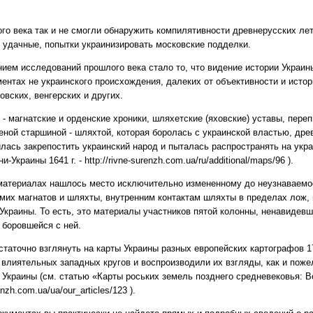
го века так и не смогли обнаружить компилятивности древнерусских ле
 удачные, попытки украинизировать московские подделки.
ем исследований прошлого века стало то, что видение истории Украины 
ентах не украинского происхождения, далеких от объективности и исто
овских, венгерских и других.
 - магнатские и орденские хроники, шляхетские (яховские) уставы, пере
еной старшиной - шляхтой, которая боролась с украинской властью, др
лась закрепостить украинский народ и пыталась распространять на укр
Украины 1641 г. - http://rivne-surenzh.com.ua/ru/additional/maps/96 ).
 материалах нашлось место исключительно измененному до неузнаваемо
мих магнатов и шляхты, внутренним контактам шляхты в пределах лож,
Украины. То есть, это материалы участников пятой колонны, ненавидевш
 боровшейся с ней.
таточно взглянуть на карты Украины разных европейских картографов 17
 влиятельных западных кругов и воспроизводили их взгляды, как и пож
о Украины (см. статью «Карты роських земель позднего средневековья: В
renzh.com.ua/ua/our_articles/123 ).