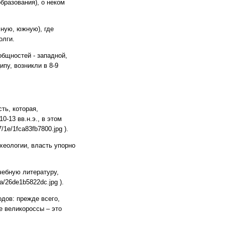
бразования), о неком
чную, южную), где
олги.
общностей - западной,
пу, возникли в 8-9
ть, которая,
0-13 вв.н.э., в этом
/1e/1fca83fb7800.jpg ).
хеологии, власть упорно
.
чебную литературу,
a/26de1b5822dc.jpg ).
дов: прежде всего,
е великороссы – это