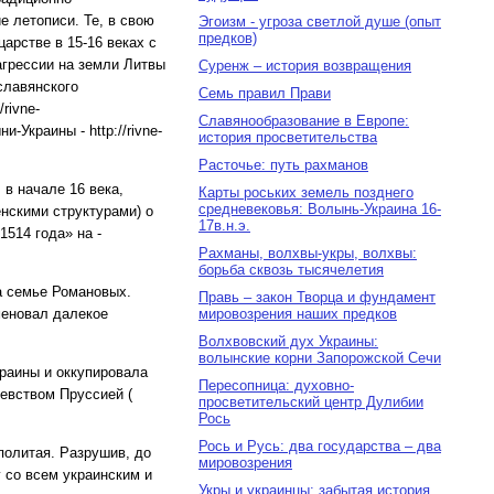
 летописи. Те, в свою
Эгоизм - угроза светлой душе (опыт
предков)
арстве в 15-16 веках с
грессии на земли Литвы
Суренж – история возвращения
славянского
Семь правил Прави
/rivne-
Славянообразование в Европе:
и-Украины - http://rivne-
история просветительства
Расточье: путь рахманов
 в начале 16 века,
Карты роських земель позднего
средневековья: Волынь-Украина 16-
нскими структурами) о
17в.н.э.
514 года» на -
Рахманы, волхвы-укры, волхвы:
борьба сквозь тысячелетия
а семье Романовых.
Правь – закон Творца и фундамент
именовал далекое
мировозрения наших предков
Волхвовский дух Украины:
волынские корни Запорожской Сечи
краины и оккупировала
Пересопница: духовно-
левством Пруссией (
просветительский центр Дулибии
Рось
Рось и Русь: два государства – два
политая. Разрушив, до
мировозрения
у со всем украинским и
Укры и украинцы: забытая история